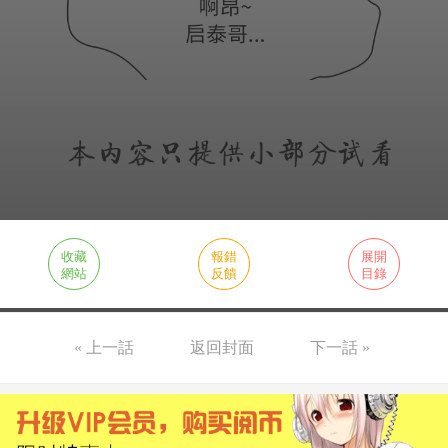
收藏
報錯
展開
網站
反饋
目錄
« 上一話
返回封面
下一話 »