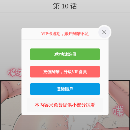
第 10 话
VIP卡過期，賬戶閱幣不足
3秒快速註冊
充值閱幣，升級VIP會員
登陸賬戶
本內容只免費提供小部分試看