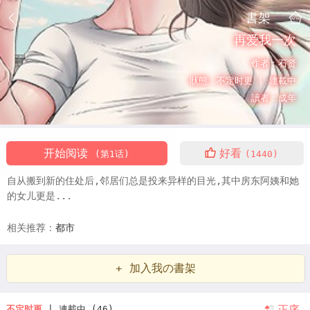
書架
再爱我一次
作者：
石贤
狀態：
不定时更 |
連載中
讀者：
成年
开始阅读
好看
(第1话)
(1440)
自从搬到新的住处后,邻居们总是投来异样的目光,其中房东阿姨和她
的女儿更是...
相关推荐：
都市
+ 加入我の書架
正序
不定时更
| 連載中 (46)