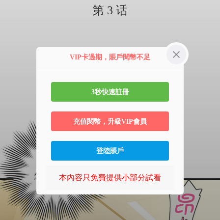
第 3 话
VIP卡過期，賬戶閱幣不足
3秒快速註冊
充值閱幣，升級VIP會員
登陸賬戶
本內容只免費提供小部分試看