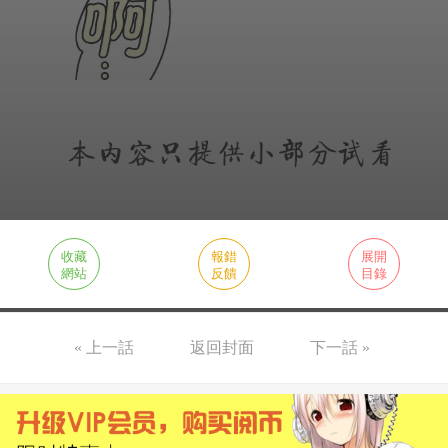
收藏
報錯
展開
網站
反饋
目錄
« 上一話
返回封面
下一話 »