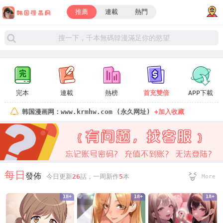
推薦
連載
熱門
完本
連載
熱榜
首充雙倍
APP下載
韩国漫画网：www.krmhw.com (永久网址)
+加入收藏
每日
發佈
今日更新
26
話，一周新作
5
本
More
18+
18+
18+