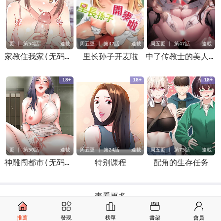
更 | 第54話
連載
周五更 | 第47話
連載
周五更 | 第47話
連載
家教住我家(无码版)
里长孙子开麦啦
中了传教士的美人计
18+
18+
18+
更 | 第50話
連載
周五更 | 第24話
連載
周五更 | 第75話
連載
神雕闯都市(无码版)
特别课程
配角的生存任务
查看更多
推薦
發現
榜單
書架
會員