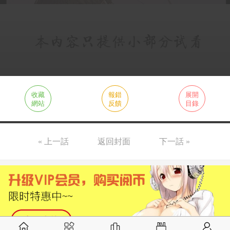
收藏
報錯
展開
網站
反饋
目錄
« 上一話
返回封面
下一話 »