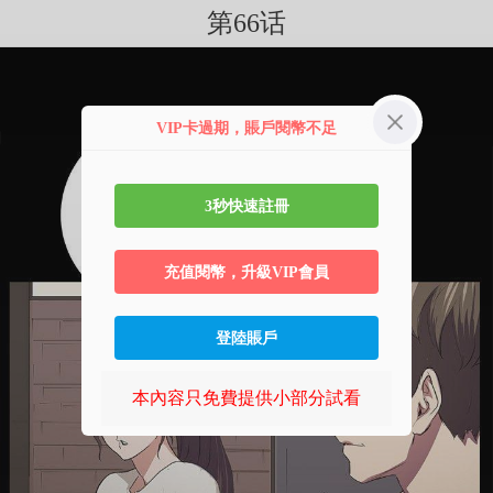
第66话
VIP卡過期，賬戶閱幣不足
3秒快速註冊
充值閱幣，升級VIP會員
登陸賬戶
本內容只免費提供小部分試看