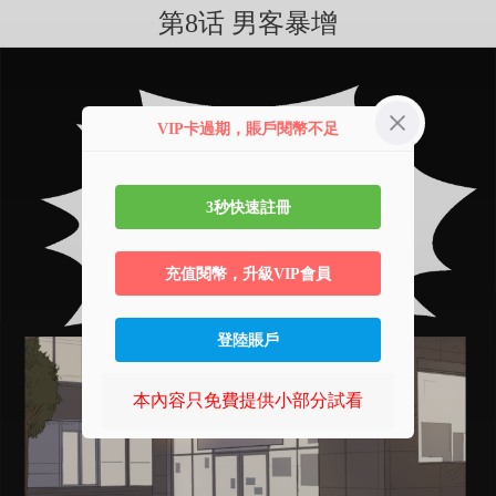
第8话 男客暴增
VIP卡過期，賬戶閱幣不足
3秒快速註冊
充值閱幣，升級VIP會員
登陸賬戶
本內容只免費提供小部分試看