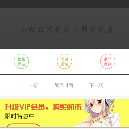
收藏
報錯
展開
網站
反饋
目錄
« 上一話
返回封面
下一話 »