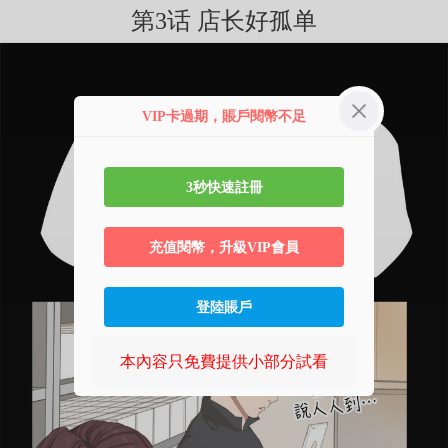
第3话 店长好孤单
VIP卡過期，賬戶閱幣不足
3秒快速註冊
充值閱幣，升級VIP會員
登陸賬戶
本內容只免費提供小部分試看